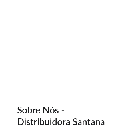
Santana 
Distribuidora 
Ltda  Autorizada 
ONITY
Mais de 12 anos de experiência em serviços e 
produtos de hotelaria em todo o Brasil.
Sobre Nós - 
Distribuidora Santana